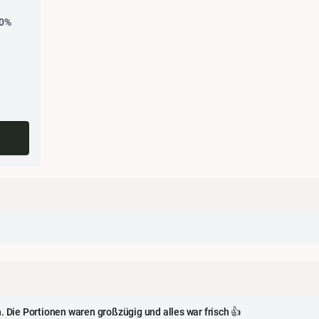
0%
%
%
%
%
. Die Portionen waren großzügig und alles war frisch 👍