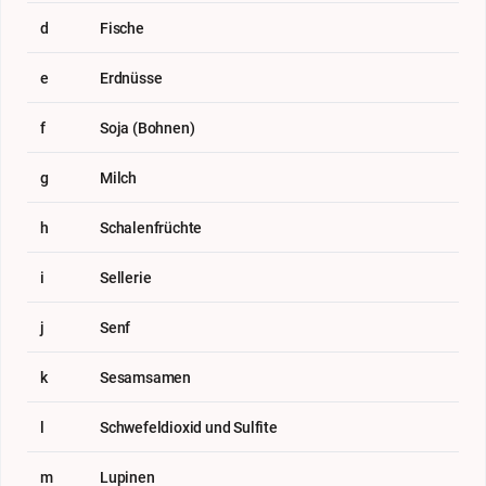
d
Fische
e
Erdnüsse
f
Soja (Bohnen)
g
Milch
h
Schalenfrüchte
i
Sellerie
j
Senf
k
Sesamsamen
l
Schwefeldioxid und Sulfite
m
Lupinen