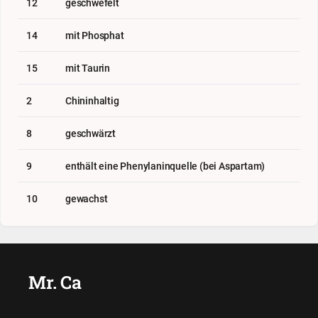
12
geschwefelt
14
mit Phosphat
15
mit Taurin
2
Chininhaltig
8
geschwärzt
9
enthält eine Phenylaninquelle (bei Aspartam)
10
gewachst
Mr. Ca