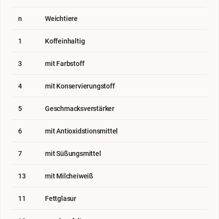
n
Weichtiere
1
Koffeinhaltig
3
mit Farbstoff
4
mit Konservierungstoff
5
Geschmacksverstärker
6
mit Antioxidstionsmittel
7
mit Süßungsmittel
13
mit Milcheiweiß
11
Fettglasur