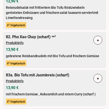
12,90 €
Reisnudelsalat mit frittiertem Bio Tofu Röstzwiebeln
gerösteten Erdnüssen und frischem salat lauwarm serviertmit
Limettendressing
Vegetarisch
82. Pho Xao Chay (scharf)
a,e,f
+
Produktinfo
13,90 €
gebratene Reisbandnudeln mit Bio Tofu und frischem Gemüse
Vegetarisch
83a. Bio Tofu mit Jasminreis (scharf)
+
Produktinfo
13,90 €
mit frischem Gemüse , Kokosmilch und rotem Curry (scharf )
Vegetarisch