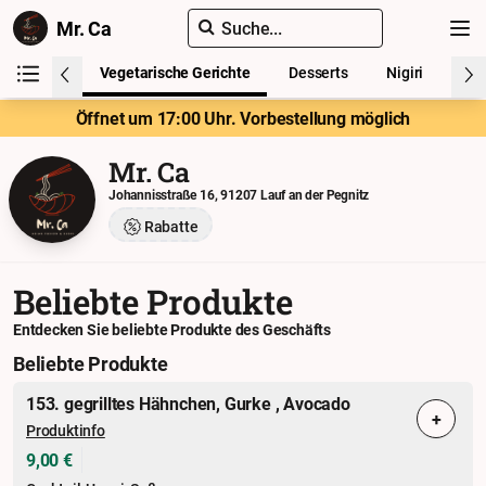
Mr. Ca
Suche...
ialitäten
Vegetarische Gerichte
Desserts
Nigiri
Spe
Öffnet um 17:00 Uhr. Vorbestellung möglich
Mr. Ca
Johannisstraße 16, 91207 Lauf an der Pegnitz
Rabatte
Beliebte Produkte
Entdecken Sie beliebte Produkte des Geschäfts
Beliebte Produkte
153. gegrilltes Hähnchen, Gurke , Avocado
+
Produktinfo
9,00 €