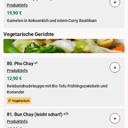
+
Produktinfo
19,90 €
Garnelen in Kokosmilch und rotem Curry, Basilikum
Vegetarische Gerichte
80. Pho Chay
a,f
+
Produktinfo
12,90 €
Reisbandnudelsuppe mit Bio Tofu Frühlingszwiebeln und
Koriander
Vegetarisch
81. Bun Chay (leicht scharf)
a,f,h
+
Produktinfo